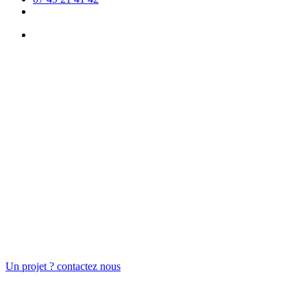
facebook
google-
plus
account
Un projet ? contactez nous