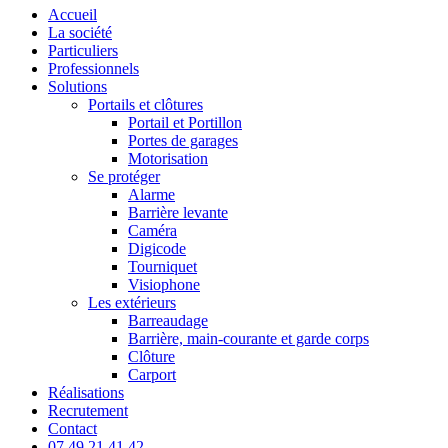
account
Menu
Accueil
La société
Particuliers
Professionnels
Solutions
Portails et clôtures
Portail et Portillon
Portes de garages
Motorisation
Se protéger
Alarme
Barrière levante
Caméra
Digicode
Tourniquet
Visiophone
Les extérieurs
Barreaudage
Barrière, main-courante et garde corps
Clôture
Carport
Réalisations
Recrutement
Contact
07 49 21 41 42