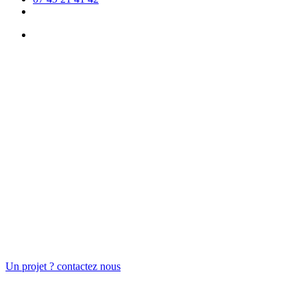
facebook
google-
plus
account
Un projet ? contactez nous