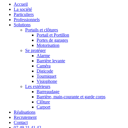
account
Menu
Accueil
La société
Particuliers
Professionnels
Solutions
Portails et clôtures
Portail et Portillon
Portes de garages
Motorisation
Se protéger
Alarme
Barrière levante
Caméra
Digicode
Tourniquet
Visiophone
Les extérieurs
Barreaudage
Barrière, main-courante et garde corps
Clôture
Carport
Réalisations
Recrutement
Contact
07 49 21 41 42